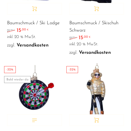
Baumschmuck / Ski Lodge
Baumschmuck / Skischuh
15
,00
Schwarz
Ursprünglicher Preis war: 21,95 €
Aktueller Preis ist: 15,00 €.
€
,95
21
€
inkl. 20 % MwSt.
15
,00
Ursprünglicher Preis war
Aktueller Preis ist:
€
,95
21
€
inkl. 20 % MwSt.
zzgl.
Versandkosten
zzgl.
Versandkosten
-32%
-32%
Bald wieder da