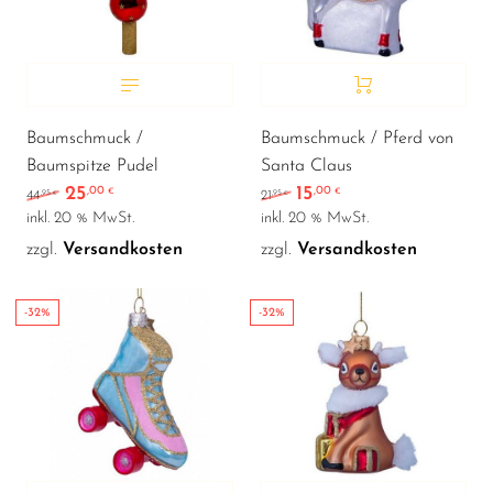
Baumschmuck /
Baumschmuck / Pferd von
Baumspitze Pudel
Santa Claus
25
15
,00
,00
Ursprünglicher Preis war: 44,95 €
Aktueller Preis ist: 25,00 €.
Ursprünglicher Preis war
Aktueller Preis ist:
€
€
,95
,95
44
21
€
€
inkl. 20 % MwSt.
inkl. 20 % MwSt.
zzgl.
Versandkosten
zzgl.
Versandkosten
-32%
-32%