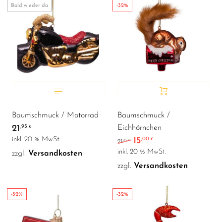
Bald wieder da
-32%
Baumschmuck / Motorrad
Baumschmuck /
21
,95
Eichhörnchen
€
inkl. 20 % MwSt.
15
,00
Ursprünglicher Preis war
Aktueller Preis ist:
€
,95
21
€
inkl. 20 % MwSt.
zzgl.
Versandkosten
zzgl.
Versandkosten
-32%
-32%