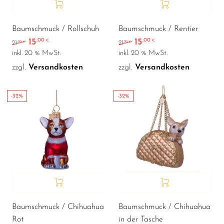
Baumschmuck / Rollschuh
Baumschmuck / Rentier
15
15
,00
,00
Ursprünglicher Preis war: 21,95 €
Aktueller Preis ist: 15,00 €.
Ursprünglicher Preis war
Aktueller Preis ist:
€
€
,95
,95
21
21
€
€
inkl. 20 % MwSt.
inkl. 20 % MwSt.
zzgl.
Versandkosten
zzgl.
Versandkosten
-32%
-32%
Baumschmuck / Chihuahua
Baumschmuck / Chihuahua
Rot
in der Tasche