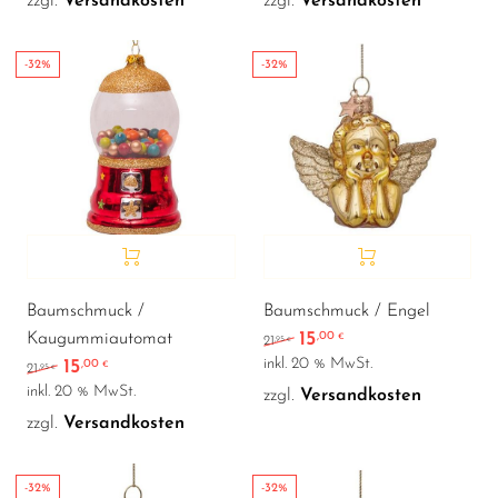
zzgl.
Versandkosten
zzgl.
Versandkosten
-32%
-32%
Baumschmuck /
Baumschmuck / Engel
15
Kaugummiautomat
,00
Ursprünglicher Preis war
Aktueller Preis ist:
€
,95
21
€
inkl. 20 % MwSt.
15
,00
Ursprünglicher Preis war: 21,95 €
Aktueller Preis ist: 15,00 €.
€
,95
21
€
inkl. 20 % MwSt.
zzgl.
Versandkosten
zzgl.
Versandkosten
-32%
-32%