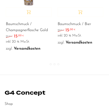
Baumschmuck /
Baumschmuck / Bier
15
Champagnerflasche Gold
,00
Ursprünglicher Preis war
Aktueller Preis ist:
€
,95
21
€
inkl. 20 % MwSt.
15
,00
Ursprünglicher Preis war: 21,95 €
Aktueller Preis ist: 15,00 €.
€
,95
21
€
inkl. 20 % MwSt.
zzgl.
Versandkosten
zzgl.
Versandkosten
G4 Concept
Shop