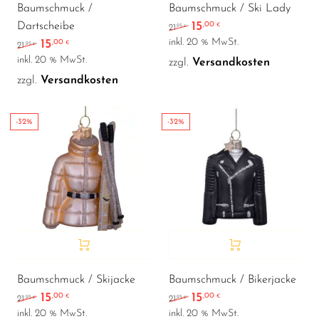
Baumschmuck /
Baumschmuck / Ski Lady
15
Dartscheibe
,00
Ursprünglicher Preis war
Aktueller Preis ist:
€
,95
21
€
inkl. 20 % MwSt.
15
,00
Ursprünglicher Preis war: 21,95 €
Aktueller Preis ist: 15,00 €.
€
,95
21
€
inkl. 20 % MwSt.
zzgl.
Versandkosten
zzgl.
Versandkosten
-32%
-32%
Baumschmuck / Skijacke
Baumschmuck / Bikerjacke
15
15
,00
,00
Ursprünglicher Preis war: 21,95 €
Aktueller Preis ist: 15,00 €.
Ursprünglicher Preis war
Aktueller Preis ist:
€
€
,95
,95
21
21
€
€
inkl. 20 % MwSt.
inkl. 20 % MwSt.