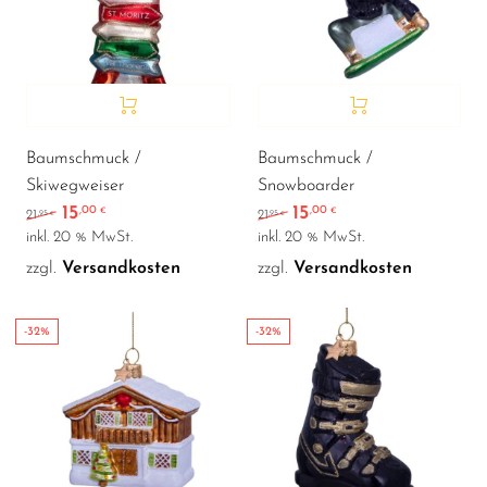
Baumschmuck /
Baumschmuck /
Skiwegweiser
Snowboarder
15
15
,00
,00
Ursprünglicher Preis war: 21,95 €
Aktueller Preis ist: 15,00 €.
Ursprünglicher Preis war
Aktueller Preis ist:
€
€
,95
,95
21
21
€
€
inkl. 20 % MwSt.
inkl. 20 % MwSt.
zzgl.
Versandkosten
zzgl.
Versandkosten
-32%
-32%