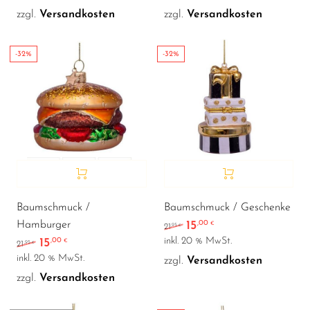
zzgl.
Versandkosten
zzgl.
Versandkosten
-32%
-32%
Baumschmuck /
Baumschmuck / Geschenke
15
Hamburger
,00
Ursprünglicher Preis war
Aktueller Preis ist:
€
,95
21
€
inkl. 20 % MwSt.
15
,00
Ursprünglicher Preis war: 21,95 €
Aktueller Preis ist: 15,00 €.
€
,95
21
€
inkl. 20 % MwSt.
zzgl.
Versandkosten
zzgl.
Versandkosten