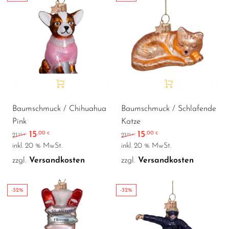
Baumschmuck / Chihuahua
Baumschmuck / Schlafende
Pink
Katze
15
15
,00
,00
Ursprünglicher Preis war: 21,95 €
Aktueller Preis ist: 15,00 €.
Ursprünglicher Preis war
Aktueller Preis ist:
€
€
,95
,95
21
21
€
€
inkl. 20 % MwSt.
inkl. 20 % MwSt.
zzgl.
Versandkosten
zzgl.
Versandkosten
-32%
-32%