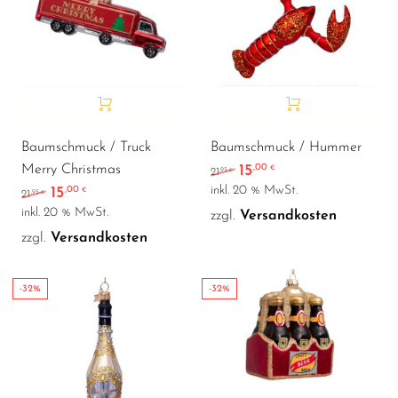
Baumschmuck / Truck
Baumschmuck / Hummer
15
Merry Christmas
,00
Ursprünglicher Preis war
Aktueller Preis ist:
€
,95
21
€
inkl. 20 % MwSt.
15
,00
Ursprünglicher Preis war: 21,95 €
Aktueller Preis ist: 15,00 €.
€
,95
21
€
inkl. 20 % MwSt.
zzgl.
Versandkosten
zzgl.
Versandkosten
-32%
-32%