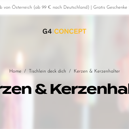
b von Österreich (ab 99 € nach Deutschland) | Gratis Geschenke z
Home
/
Tischlein deck dich
/
Kerzen & Kerzenhalter
rzen & Kerzenhal