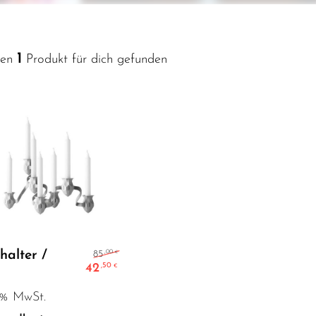
1
ben
Produkt für dich gefunden
In den Warenkorb
Ursprünglicher Preis war: 85,00 €
halter /
,00
85
€
42
,50
€
Aktueller Preis ist: 42,50 €.
0 % MwSt.