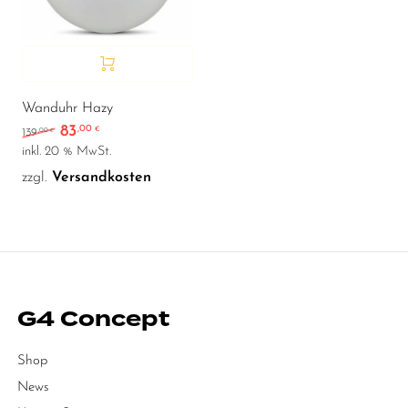
Wanduhr Hazy
83
,00
Ursprünglicher Preis war: 139,00 €
Aktueller Preis ist: 83,00 €.
€
,00
139
€
inkl. 20 % MwSt.
zzgl.
Versandkosten
G4 Concept
Shop
News