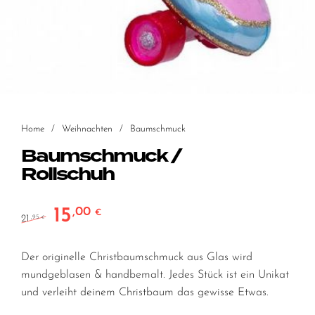
Home
/
Weihnachten
/
Baumschmuck
Baumschmuck /
Rollschuh
15
,00
Ursprünglicher Preis war: 21,95 €
Aktueller Preis ist: 15,00 €.
€
21
,95
€
Der originelle Christbaumschmuck aus Glas wird
mundgeblasen & handbemalt. Jedes Stück ist ein Unikat
und verleiht deinem Christbaum das gewisse Etwas.