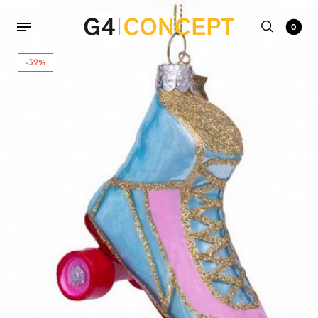
0
-32%