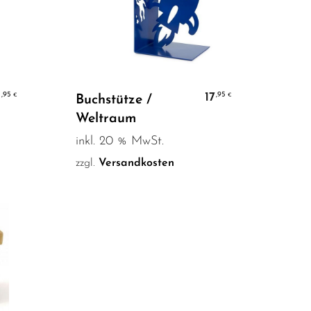
In den Warenkorb
7
17
,95
,95
€
€
Buchstütze /
Weltraum
inkl. 20 % MwSt.
zzgl.
Versandkosten