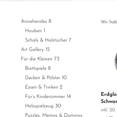
8
Anziehendes
Wir ha
1
Hauben
7
Schals & Halstücher
15
Art Gallery
73
Für die Kleinen
8
Brettspiele
10
Decken & Pölster
2
Essen & Trinken
Erdglo
14
Für´s Kinderzimmer
Schwa
30
Holzspielzeug
inkl. 2
Puzzles, Memos & Dominos