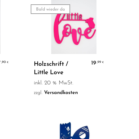
Bald wieder da
Weiterlesen
7
19
,90
,99
€
€
Holzschrift /
Little Love
inkl. 20 % MwSt.
zzgl.
Versandkosten