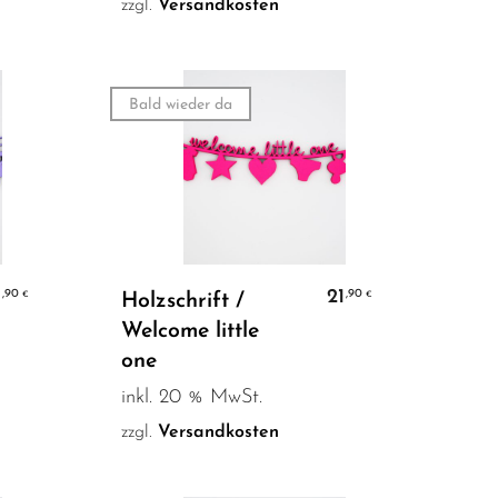
zzgl.
Versandkosten
Bald wieder da
Weiterlesen
1
21
,90
,90
€
€
Holzschrift /
Welcome little
one
inkl. 20 % MwSt.
zzgl.
Versandkosten