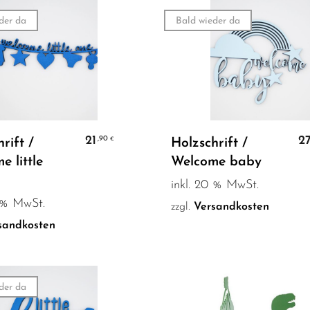
der da
Bald wieder da
Weiterlesen
Weiterlesen
21
2
,90
€
rift /
Holzschrift /
 little
Welcome baby
inkl. 20 % MwSt.
0 % MwSt.
zzgl.
Versandkosten
sandkosten
der da