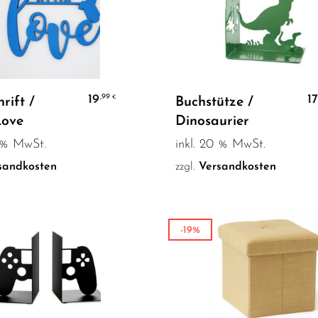
Weiterlesen
In den Warenkorb
19
1
,99
€
rift /
Buchstütze /
Love
Dinosaurier
0 % MwSt.
inkl. 20 % MwSt.
sandkosten
zzgl.
Versandkosten
-19%