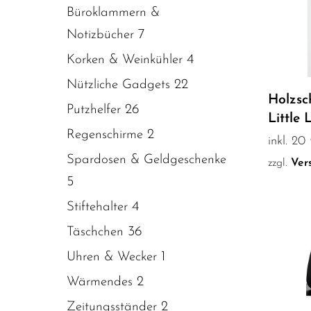
Büroklammern &
7
Notizbücher
4
Korken & Weinkühler
22
Nützliche Gadgets
Holzsch
26
Putzhelfer
Little 
2
Regenschirme
inkl. 2
Spardosen & Geldgeschenke
zzgl.
Ver
5
4
Stiftehalter
36
Täschchen
1
Uhren & Wecker
2
Wärmendes
2
Zeitungsständer