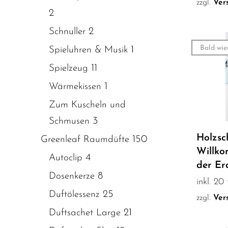
zzgl.
Ver
2
2
Schnuller
Bald wie
1
Spieluhren & Musik
11
Spielzeug
1
Wärmekissen
Zum Kuscheln und
3
Schmusen
Holzsch
150
Greenleaf Raumdüfte
Willk
4
Autoclip
der Er
8
Dosenkerze
inkl. 2
25
Duftölessenz
zzgl.
Ver
21
Duftsachet Large