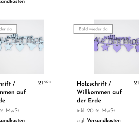
sandkosten
der da
Bald wieder da
Weiterlesen
Weiterlesen
21
2
,90
€
rift /
Holzschrift /
ommen auf
Willkommen auf
de
der Erde
0 % MwSt.
inkl. 20 % MwSt.
sandkosten
zzgl.
Versandkosten