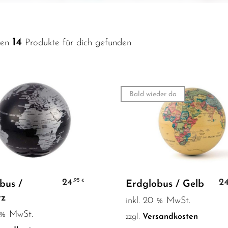
14
ben
Produkte für dich gefunden
Bald wieder da
In den Warenkorb
Weiterlesen
24
2
,95
€
bus /
Erdglobus / Gelb
rz
inkl. 20 % MwSt.
0 % MwSt.
zzgl.
Versandkosten