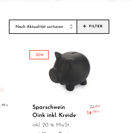
Nach Aktualität sortieren
FILTER
-50%
In den Warenkorb
Ursprüngliche
4
,95
€
Sparschwein
,95
27
€
14
,00
€
Oink inkl. Kreide
Aktueller Prei
inkl. 20 % MwSt.