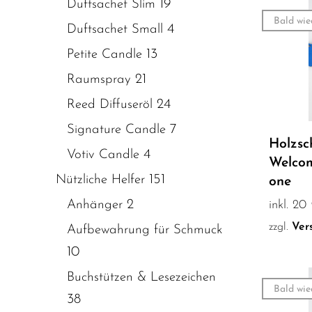
19
Duftsachet Slim
Bald wie
4
Duftsachet Small
13
Petite Candle
21
Raumspray
24
Reed Diffuseröl
7
Signature Candle
Holzsch
4
Votiv Candle
Welcome
151
Nützliche Helfer
one
2
Anhänger
inkl. 2
zzgl.
Ver
Aufbewahrung für Schmuck
10
Buchstützen & Lesezeichen
Bald wie
38