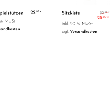
In den Warenkorb
In den Warenkorb
U
22
,95
€
pielstützen
Sitzkiste
,95
30
€
25
,00
€
0 % MwSt.
A
inkl. 20 % MwSt.
sandkosten
zzgl.
Versandkosten