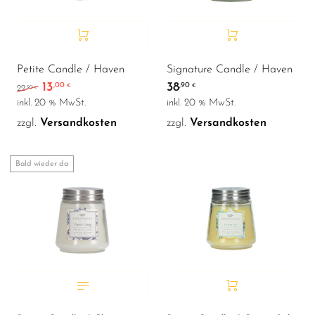
Petite Candle / Haven
Signature Candle / Haven
13
38
,00
,90
Ursprünglicher Preis war: 22,90 €
Aktueller Preis ist: 13,00 €.
€
€
,90
22
€
inkl. 20 % MwSt.
inkl. 20 % MwSt.
zzgl.
Versandkosten
zzgl.
Versandkosten
Bald wieder da