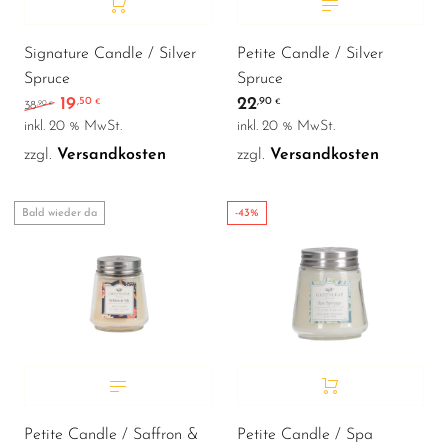
Signature Candle / Silver
Petite Candle / Silver
Spruce
Spruce
19
22
,50
,90
Ursprünglicher Preis war: 38,90 €
Aktueller Preis ist: 19,50 €.
€
€
,90
38
€
inkl. 20 % MwSt.
inkl. 20 % MwSt.
zzgl.
Versandkosten
zzgl.
Versandkosten
Bald wieder da
-43%
Petite Candle / Saffron &
Petite Candle / Spa