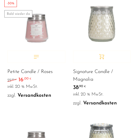
-30%
Bald wieder da
Petite Candle / Roses
Signature Candle /
16
,00
Magnolia
Ursprünglicher Preis war: 22,90 €
Aktueller Preis ist: 16,00 €.
€
,90
22
€
inkl. 20 % MwSt.
38
,90
€
inkl. 20 % MwSt.
zzgl.
Versandkosten
zzgl.
Versandkosten