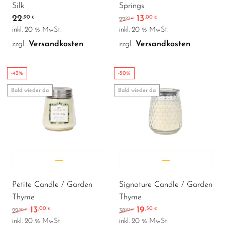
Silk
Springs
22
13
,90
,00
Ursprünglicher Preis wa
Aktueller Preis ist:
€
€
,90
22
€
inkl. 20 % MwSt.
inkl. 20 % MwSt.
zzgl.
Versandkosten
zzgl.
Versandkosten
-43%
-50%
Bald wieder da
Bald wieder da
Petite Candle / Garden
Signature Candle / Garden
Thyme
Thyme
13
19
,00
,50
Ursprünglicher Preis war: 22,90 €
Aktueller Preis ist: 13,00 €.
Ursprünglicher Preis wa
Aktueller Preis ist:
€
€
,90
,90
22
38
€
€
inkl. 20 % MwSt.
inkl. 20 % MwSt.