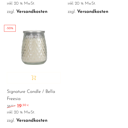
inkl. 20 % MwSt.
inkl. 20 % MwSt.
zzgl.
Versandkosten
zzgl.
Versandkosten
-50%
Signature Candle / Bella
Freesia
19
,50
Ursprünglicher Preis war: 38,90 €
Aktueller Preis ist: 19,50 €.
€
,90
38
€
inkl. 20 % MwSt.
zzgl.
Versandkosten