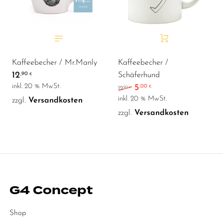
Kaffeebecher / Mr.Manly
Kaffeebecher /
12
,90
Schäferhund
€
inkl. 20 % MwSt.
5
,00
Ursprünglicher Preis war
Aktueller Preis ist: 
€
,90
12
€
inkl. 20 % MwSt.
zzgl.
Versandkosten
zzgl.
Versandkosten
G4 Concept
Shop