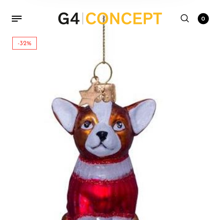
0
-32%