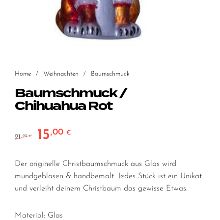
Home
/
Weihnachten
/
Baumschmuck
Baumschmuck /
Chihuahua Rot
15
,00
Ursprünglicher Preis war: 21,95 €
Aktueller Preis ist: 15,00 €.
€
21
,95
€
Der originelle Christbaumschmuck aus Glas wird
mundgeblasen & handbemalt. Jedes Stück ist ein Unikat
und verleiht deinem Christbaum das gewisse Etwas.
Material: Glas