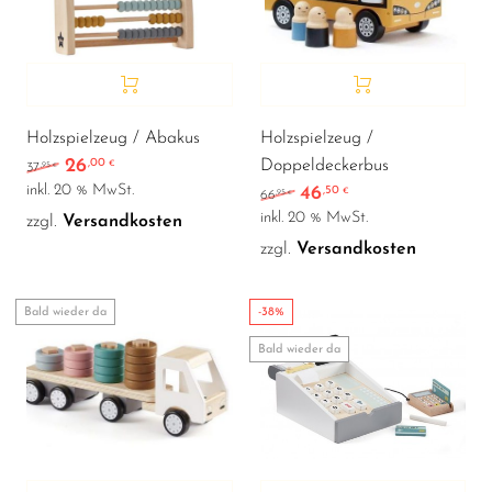
Holzspielzeug / Abakus
Holzspielzeug /
26
,00
Doppeldeckerbus
Ursprünglicher Preis war: 37,95 €
Aktueller Preis ist: 26,00 €.
€
,95
37
€
inkl. 20 % MwSt.
46
,50
Ursprünglicher Preis wa
Aktueller Preis ist
€
,95
66
€
inkl. 20 % MwSt.
zzgl.
Versandkosten
zzgl.
Versandkosten
Bald wieder da
-38%
Bald wieder da