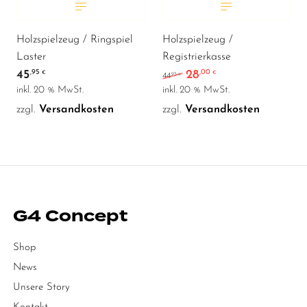
Holzspielzeug / Ringspiel
Holzspielzeug /
Laster
Registrierkasse
45
28
,95
,00
Ursprünglicher Preis war
Aktueller Preis ist
€
€
,95
44
€
inkl. 20 % MwSt.
inkl. 20 % MwSt.
zzgl.
Versandkosten
zzgl.
Versandkosten
G4 Concept
Shop
News
Unsere Story