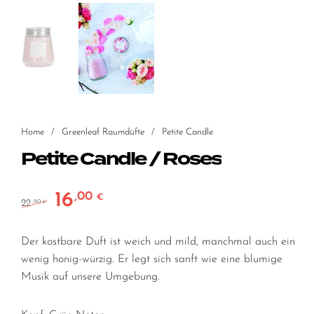
Home
/
Greenleaf Raumdüfte
/
Petite Candle
Petite Candle / Roses
16
,00
Ursprünglicher Preis war: 22,90 €
Aktueller Preis ist: 16,00 €.
€
22
,90
€
Der kostbare Duft ist weich und mild, manchmal auch ein
wenig honig-würzig. Er legt sich sanft wie eine blumige
Musik auf unsere Umgebung.