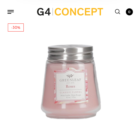
0
-30%