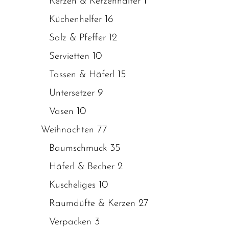
1
Kerzen & Kerzenhalter
16
Küchenhelfer
12
Salz & Pfeffer
10
Servietten
15
Tassen & Häferl
9
Untersetzer
10
Vasen
77
Weihnachten
35
Baumschmuck
2
Häferl & Becher
10
Kuscheliges
27
Raumdüfte & Kerzen
3
Verpacken