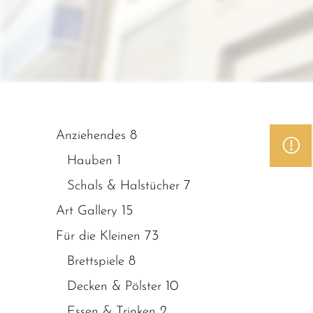
8
Anziehendes
1
Hauben
7
Schals & Halstücher
15
Art Gallery
73
Für die Kleinen
8
Brettspiele
10
Decken & Pölster
2
Essen & Trinken