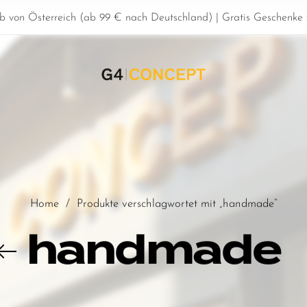
b von Österreich (ab 99 € nach Deutschland) | Gratis Geschenke z
Home
/
Produkte verschlagwortet mit „handmade“
handmade