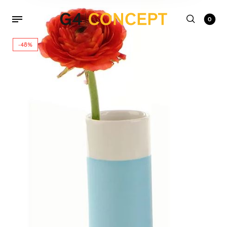
0
-48%