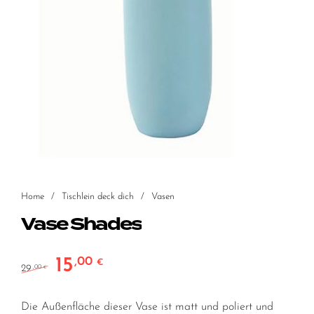
Home
/
Tischlein deck dich
/
Vasen
Vase Shades
15
,00
Ursprünglicher Preis war: 29,00 €
Aktueller Preis ist: 15,00 €.
€
29
,00
€
Die Außenfläche dieser Vase ist matt und poliert und