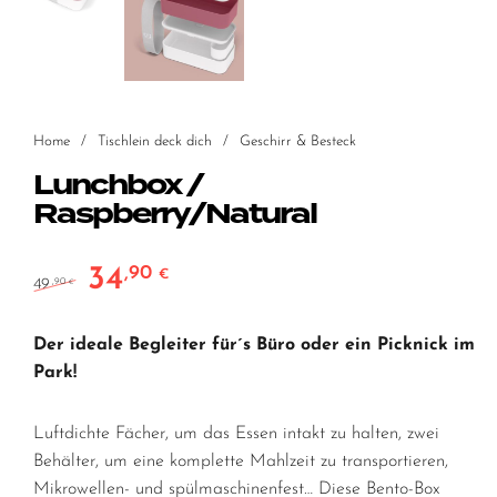
Home
/
Tischlein deck dich
/
Geschirr & Besteck
Lunchbox /
Raspberry/Natural
34
,90
Ursprünglicher Preis war: 49,90 €
Aktueller Preis ist: 34,90 €.
€
49
,90
€
Der ideale Begleiter für´s Büro oder ein Picknick im
Park!
Luftdichte Fächer, um das Essen intakt zu halten, zwei
Behälter, um eine komplette Mahlzeit zu transportieren,
Mikrowellen- und spülmaschinenfest… Diese Bento-Box