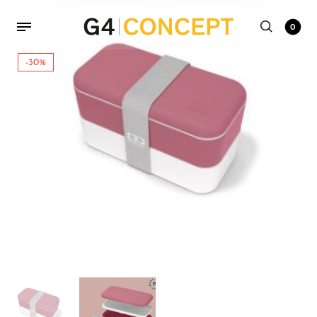
0
-30%