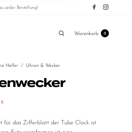
u jeder Bestellung!
Warenkorb
0
he Helfer
/
Uhren & Wecker
enwecker
0
glicher Preis war: 89,00 €
Aktueller Preis ist: 44,50 €.
€
 für das Zifferblatt der Tube Clock ist