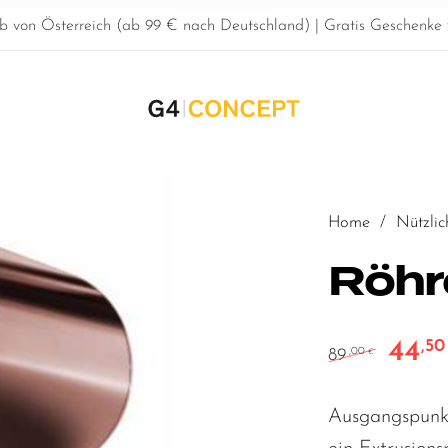
b von Österreich (ab 99 € nach Deutschland) | Gratis Geschenke z
Home
/
Nützlic
Röhr
44
,5
Ursprün
89
,00
€
Ausgangspunkt