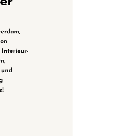
ner
erdam,
von
 Interieur-
n,
 und
ig
e!