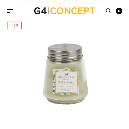
0
-43%