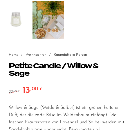
Home
/
Weihnachten
/
Raumdüfte & Kerzen
Petite Candle / Willow &
Sage
13
,00
Ursprünglicher Preis war: 22,90 €
Aktueller Preis ist: 13,00 €.
€
22
,90
€
Willow & Sage (Weide & Salbei) ist ein grüner, heiterer
Duft, der die zarte Brise im Weidenbaum einfängt. Die
frischen Kräuternoten von Lavendel und Salbei werden mit
Sandelholz warm abgerundet. Bergamotte und