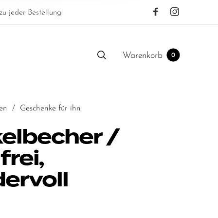
u jeder Bestellung!
Warenkorb
0
en
/
Geschenke für ihn
elbecher /
frei,
ervoll