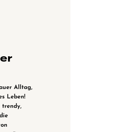
ner
auer Alltag,
es Leben!
 trendy,
die
von