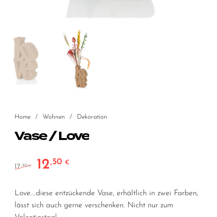
Home
/
Wohnen
/
Dekoration
Vase / Love
12
,50
Ursprünglicher Preis war: 17,90 €
Aktueller Preis ist: 12,50 €.
€
17
,90
€
Love….diese entzückende Vase, erhältlich in zwei Farben,
lässt sich auch gerne verschenken. Nicht nur zum