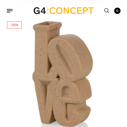
0
-30%