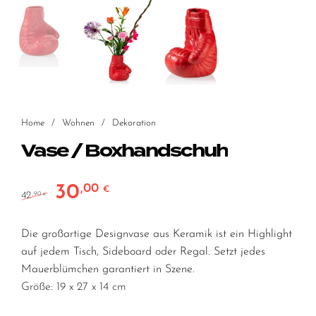
Home
/
Wohnen
/
Dekoration
Vase / Boxhandschuh
30
,00
Ursprünglicher Preis war: 42,90 €
Aktueller Preis ist: 30,00 €.
€
42
,90
€
Die großartige Designvase aus Keramik ist ein Highlight
auf jedem Tisch, Sideboard oder Regal. Setzt jedes
Mauerblümchen garantiert in Szene.
Größe: 19 x 27 x 14 cm