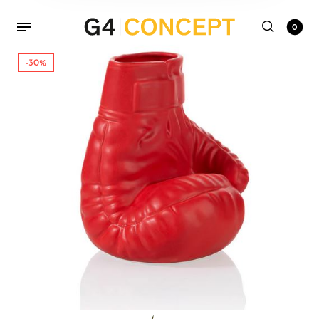
0
-30%