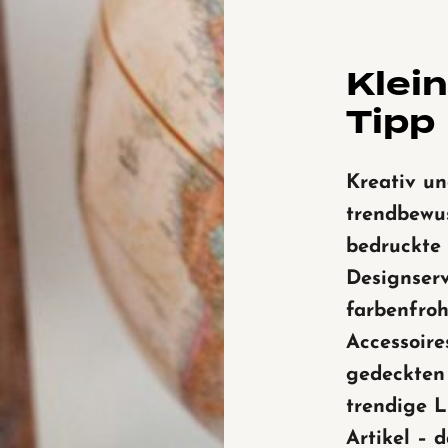
Klei
Tipp
Kreativ u
trendbewu
bedruckte
Designserv
farbenfro
Accessoire
gedeckten 
trendige L
Artikel – d