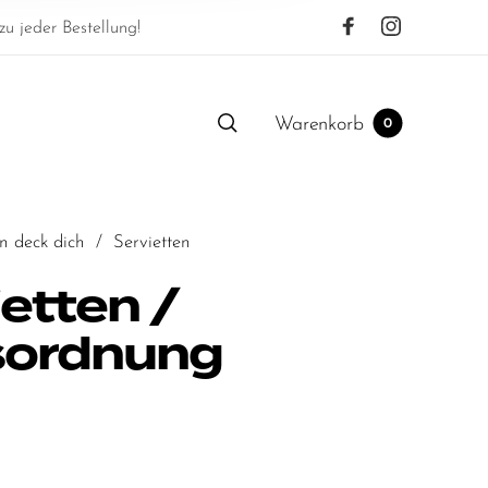
u jeder Bestellung!
Warenkorb
0
in deck dich
/
Servietten
etten /
ordnung