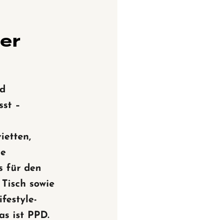
ner
nd
sst –
ietten,
he
s für den
Tisch sowie
ifestyle-
as ist PPD.