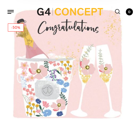
0
-50%