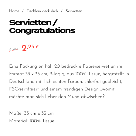
Home
/
Tischlein deck dich
/
Servietten
Servietten /
Congratulations
2
,25
Ursprünglicher Preis war: 4,50 €
Aktueller Preis ist: 2,25 €.
€
4
,50
€
Eine Packung enthält 20 bedruckte Papierservietten im
Format 33 x 33 cm, 3-lagig, aus 100% Tissue, hergestellt in
Deutschland mit lichtechten Farben, chlorfrei gebleicht,
FSC-zertifiziert und einem trendigen Design….womit
möchte man sich lieber den Mund abwischen?
Maße: 33 cm x 33 cm
Material: 100% Tissue