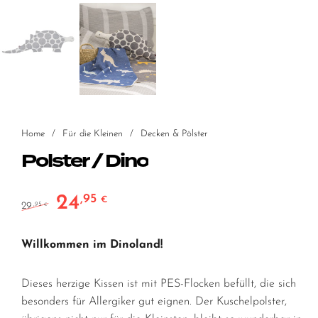
Home
/
Für die Kleinen
/
Decken & Pölster
Polster / Dino
24
,95
Ursprünglicher Preis war: 29,95 €
Aktueller Preis ist: 24,95 €.
€
29
,95
€
Willkommen im Dinoland!
Dieses herzige Kissen ist mit PES-Flocken befüllt, die sich
besonders für Allergiker gut eignen. Der Kuschelpolster,