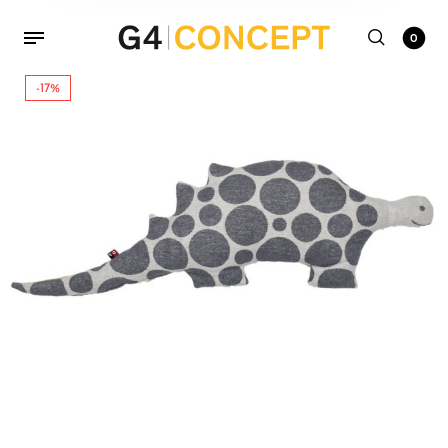
0
-17%