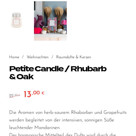
Home
/
Weihnachten
/
Raumdüfte & Kerzen
Petite Candle / Rhubarb
& Oak
13
,00
Ursprünglicher Preis war: 22,90 €
Aktueller Preis ist: 13,00 €.
€
22
,90
€
Die Aromen von herb-saurem Rhabarber und Grapefruits
werden begleitet von der intensiven, sonnigen Süße
leuchtender Mandarinen.
Der harmonische Mittelteil des Dufts wird durch die