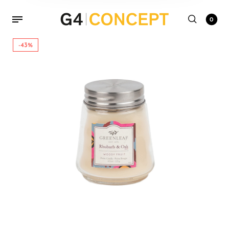
0
-43%