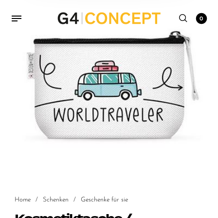
0
Home
/
Schenken
/
Geschenke für sie