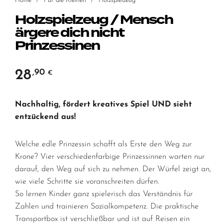
Home
/
Für die Kleinen
/
Holzspielzeug
Holzspielzeug / Mensch
ärgere dich nicht
Prinzessinen
28
,90
€
Nachhaltig, fördert kreatives Spiel UND sieht
entzückend aus!
Welche edle Prinzessin schafft als Erste den Weg zur
Krone? Vier verschiedenfarbige Prinzessinnen warten nur
darauf, den Weg auf sich zu nehmen. Der Würfel zeigt an,
wie viele Schritte sie voranschreiten dürfen.
So lernen Kinder ganz spielerisch das Verständnis für
Zahlen und trainieren Sozialkompetenz. Die praktische
Transportbox ist verschließbar und ist auf Reisen ein