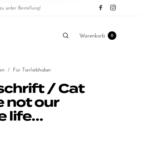
u jeder Bestellung!
Warenkorb
0
en
/
Für Tierliebhaber
chrift / Cat
e not our
 life…