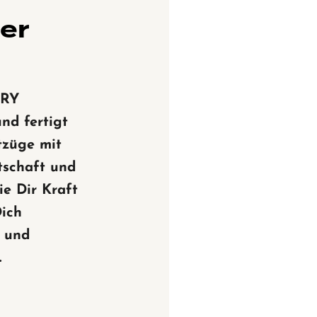
ner
RY
und fertigt
tzüge mit
tschaft und
ie Dir Kraft
Dich
n und
.