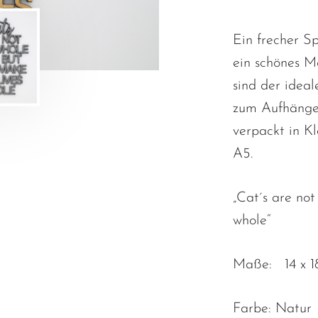
Ein frecher Sp
ein schönes M
sind der idea
zum Aufhängen
verpackt in K
A5.
„Cat´s are not
whole“
Maße: 14 x 18
Farbe: Natur