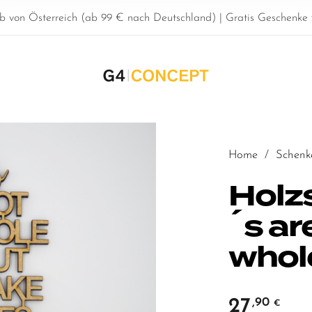
b von Österreich (ab 99 € nach Deutschland) | Gratis Geschenke z
Home
/
Schenk
Holzs
´s ar
whole
27
,90
€