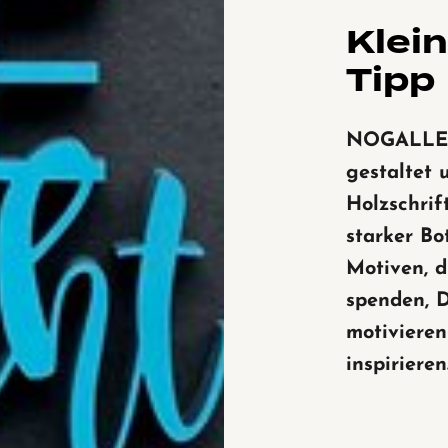
Klei
Tipp
NOGALLE
gestaltet 
Holzschrif
starker Bo
Motiven, d
spenden, 
motiviere
inspirieren