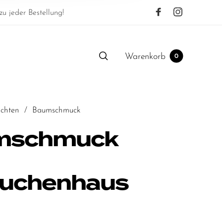
u jeder Bestellung!
Warenkorb
0
chten
/
Baumschmuck
mschmuck
uchenhaus