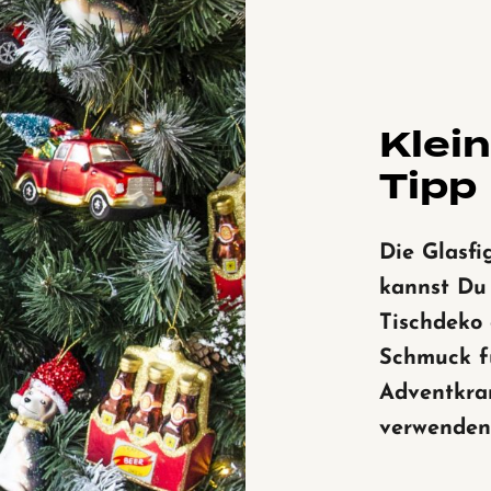
Klei
Tipp
Die Glasfi
kannst Du
Tischdeko
Schmuck f
Adventkra
verwenden