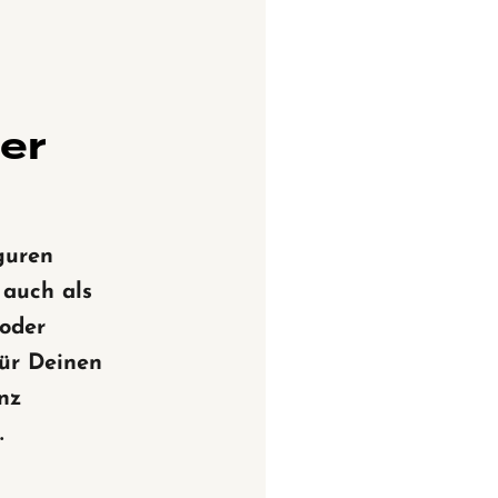
ner
guren
 auch als
 oder
ür Deinen
nz
.