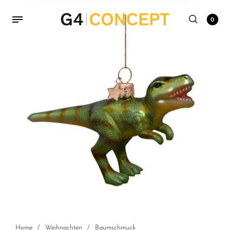
0
Home
/
Weihnachten
/
Baumschmuck