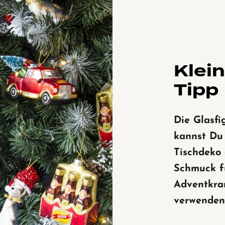
Klei
Tipp
Die Glasfi
kannst Du
Tischdeko
Schmuck f
Adventkra
verwenden