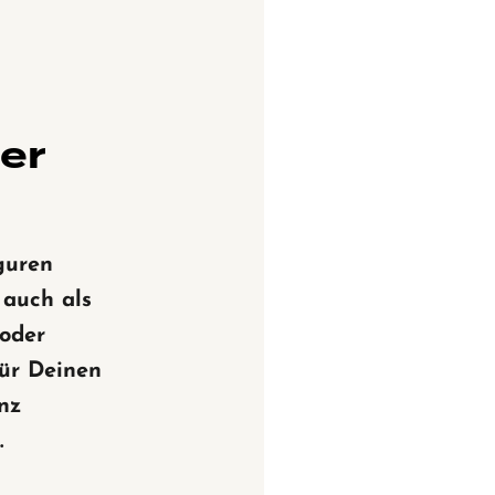
ner
guren
 auch als
 oder
ür Deinen
nz
.