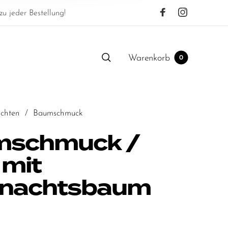
u jeder Bestellung!
Warenkorb
0
chten
/
Baumschmuck
mschmuck /
 mit
nachtsbaum