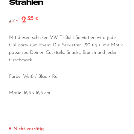
Strahlen
2
,25
Ursprünglicher Preis war: 4,50 €
Aktueller Preis ist: 2,25 €.
€
4
,50
€
Mit diesen schicken VW T1 Bulli Servietten wird jede
Grillparty zum Event. Die Servietten (20 tlg.) mit Motiv
passen zu Deinen Cocktails, Snacks, Brunch und jeden
Geschmack.
Farbe: Weiß / Blau / Rot
Maße: 16,5 x 16,5 cm
Nicht vorrätig