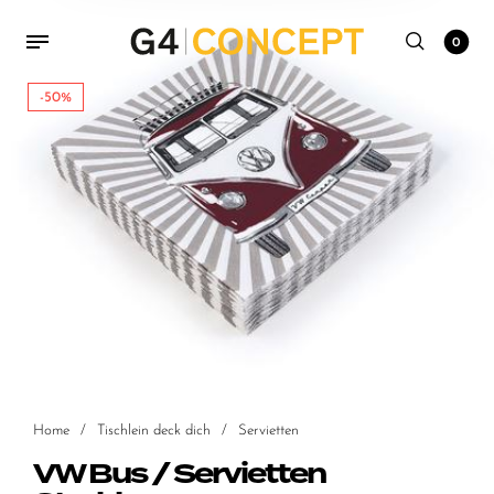
0
-50%
Home
/
Tischlein deck dich
/
Servietten
VW Bus / Servietten