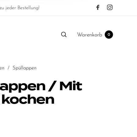
u jeder Bestellung!
Warenkorb
0
en
/
Spüllappen
lappen / Mit
 kochen