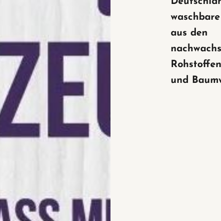
Deutschla
waschbare
aus den
nachwach
Rohstoffen
und Baumw