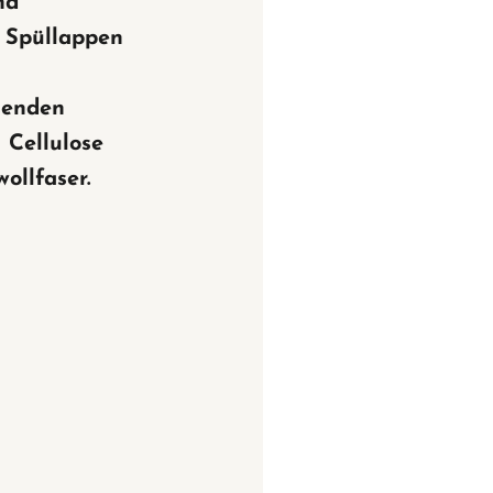
nd
 Spüllappen
senden
 Cellulose
ollfaser.