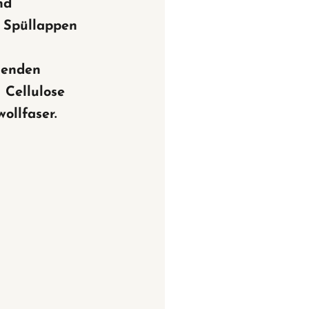
nd
 Spüllappen
senden
 Cellulose
ollfaser.