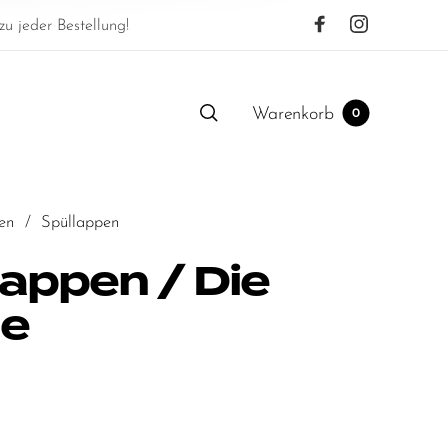
u jeder Bestellung!
Warenkorb
0
en
/
Spüllappen
lappen / Die
e