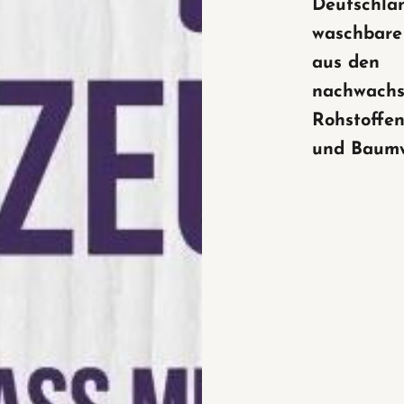
Deutschla
waschbare
aus den
nachwach
Rohstoffen
und Baumw