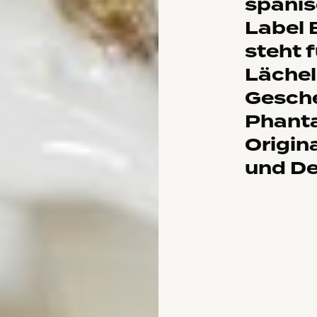
spani
Label 
steht f
Lächel
Gesch
Phanta
Origina
und De