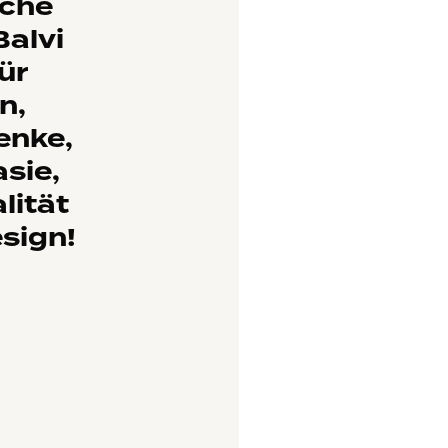
sche
Balvi
ür
n,
enke,
sie,
lität
sign!