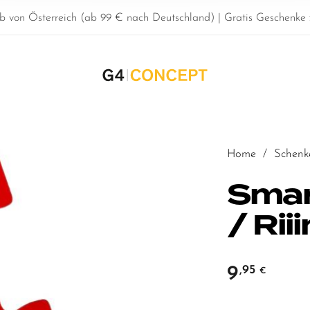
b von Österreich (ab 99 € nach Deutschland) | Gratis Geschenke z
Home
/
Schenk
Smar
/ Rii
9
,95
€