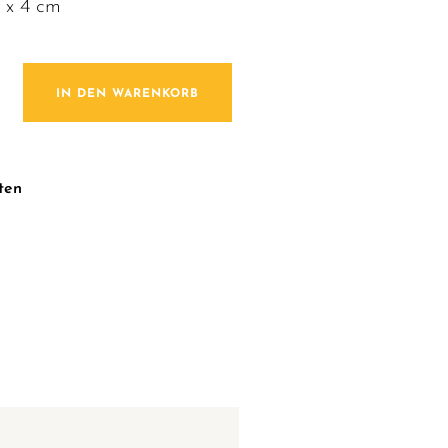
0 x 4 cm
r / Riiing Rot Menge
IN DEN WARENKORB
ten