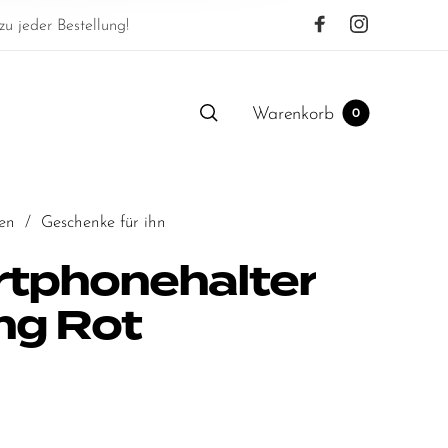
u jeder Bestellung!
Warenkorb
0
en
/
Geschenke für ihn
tphonehalter
ing Rot