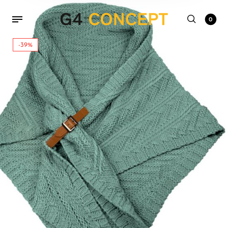
0
-39%