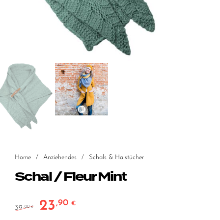
Home
/
Anziehendes
/
Schals & Halstücher
Schal / Fleur Mint
23
,90
Ursprünglicher Preis war: 39,00 €
Aktueller Preis ist: 23,90 €.
€
39
,00
€