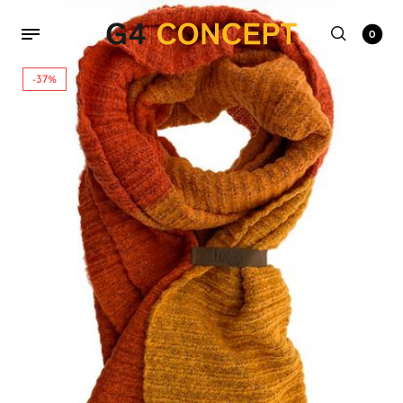
0
-37%