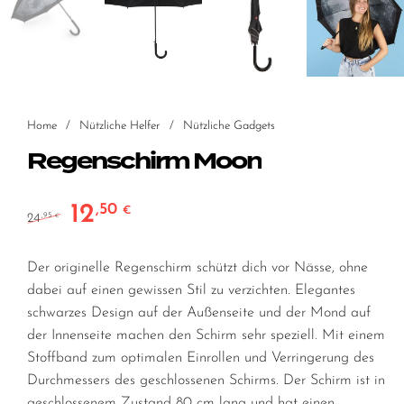
Home
/
Nützliche Helfer
/
Nützliche Gadgets
Regenschirm Moon
12
,50
Ursprünglicher Preis war: 24,95 €
Aktueller Preis ist: 12,50 €.
€
24
,95
€
Der originelle Regenschirm schützt dich vor Nässe, ohne
dabei auf einen gewissen Stil zu verzichten. Elegantes
schwarzes Design auf der Außenseite und der Mond auf
der Innenseite machen den Schirm sehr speziell. Mit einem
Stoffband zum optimalen Einrollen und Verringerung des
Durchmessers des geschlossenen Schirms. Der Schirm ist in
geschlossenem Zustand 80 cm lang und hat einen