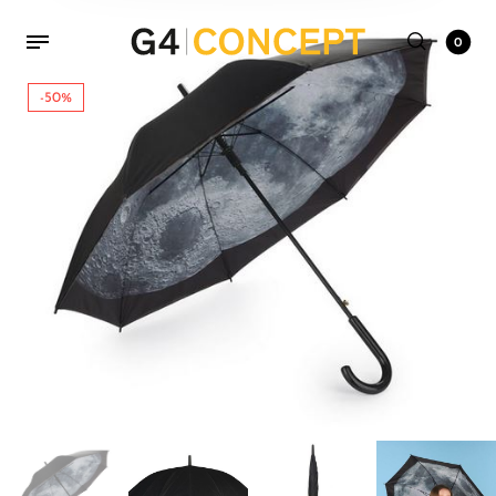
0
-50%