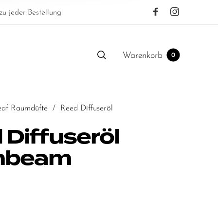
u jeder Bestellung!
Warenkorb
0
eaf Raumdüfte
/
Reed Diffuseröl
 Diffuseröl
nbeam