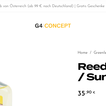
b von Österreich (ab 99 € nach Deutschland) | Gratis Geschenke z
Home
/
Greenl
Reed
/ Su
35
,90
€