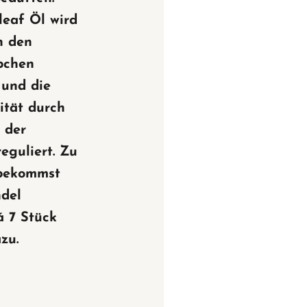
leaf Öl wird
n den
bchen
 und die
ität durch
 der
eguliert.
Zu
bekommst
ndel
á 7 Stück
zu.