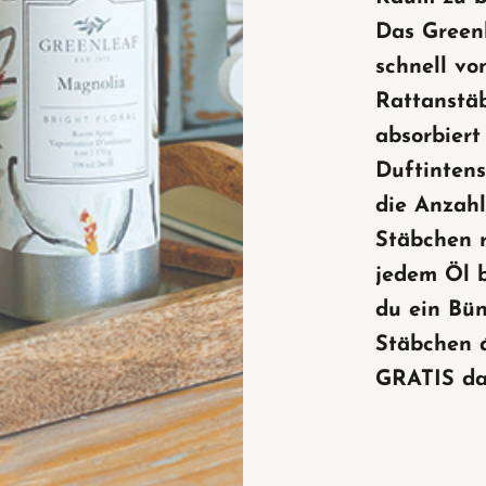
Das Green
schnell vo
Rattans
tä
absorbiert
Duftintens
die Anzahl
Stäbchen r
jedem Öl 
du ein Bü
Stäbchen 
GRATIS da