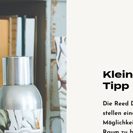
Klei
Tipp
Die
Reed D
stellen ein
Möglichkei
Raum zu b