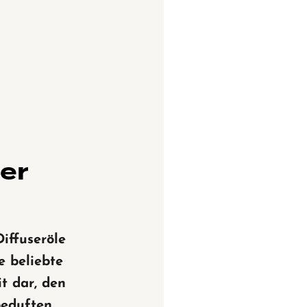
ner
iffuseröle
e beliebte
t dar, den
eduften.