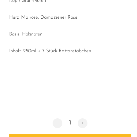
Kopf: Grün-Noten
Herz: Mairose, Damaszener Rose
Basis: Holznoten
Inhalt: 250ml + 7 Stück Rattanstäbchen
Reed Diffuseröl / Roses Menge