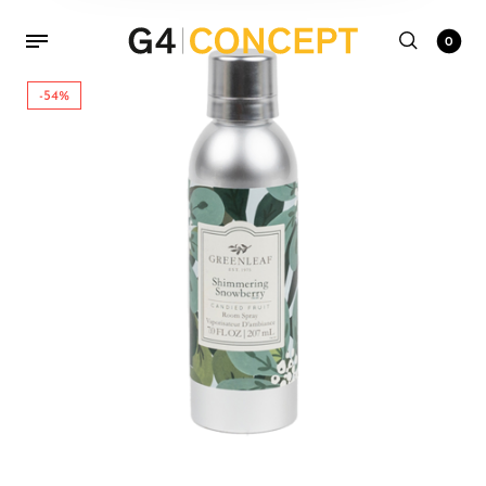
0
-54%