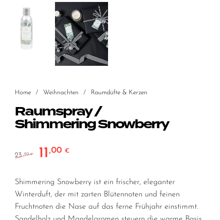
Home
/
Weihnachten
/
Raumdüfte & Kerzen
Raumspray /
Shimmering Snowberry
11
,00
Ursprünglicher Preis war: 23,90 €
Aktueller Preis ist: 11,00 €.
€
23
,90
€
Shimmering Snowberry ist ein frischer, eleganter
Winterduft, der mit zarten Blütennoten und feinen
Fruchtnoten die Nase auf das ferne Frühjahr einstimmt.
Sandelholz und Mandelaromen steuern die warme Basis