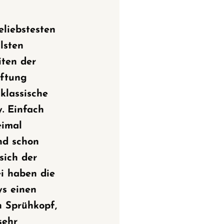
eliebstesten
lsten
iten der
ftung
 klassische
. Einfach
eimal
nd schon
 sich der
i haben die
s einen
n Sprühkopf,
sehr