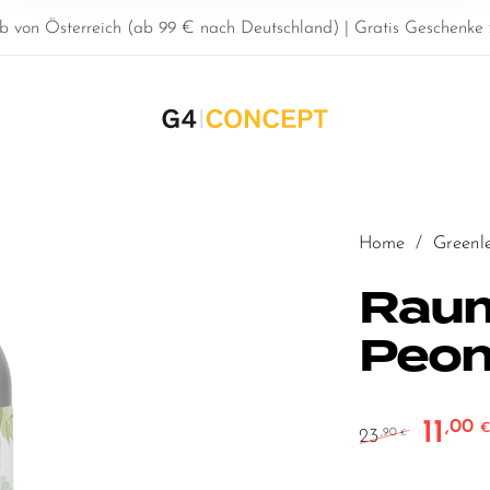
b von Österreich (ab 99 € nach Deutschland) | Gratis Geschenke z
Home
/
Greenl
Raum
Peon
11
,00
Ursprün
23
,90
€