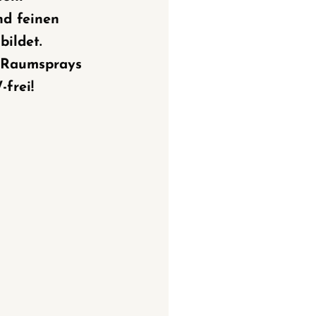
nd feinen
bildet.
 Raumsprays
frei!