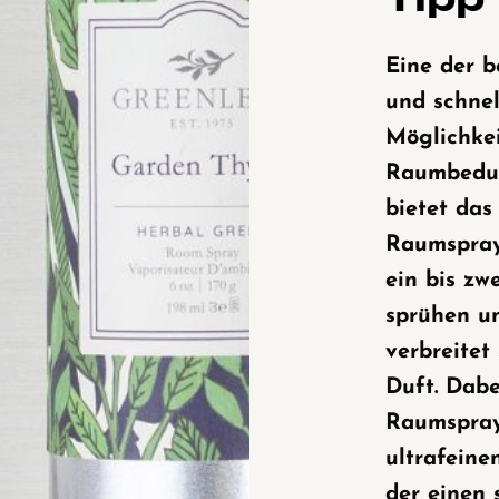
Tipp
Eine der b
und schnel
Möglichke
Raumbedu
bietet das
Raumspray
ein bis zw
sprühen u
verbreitet
Duft. Dabe
Raumspray
ultrafeine
der einen 