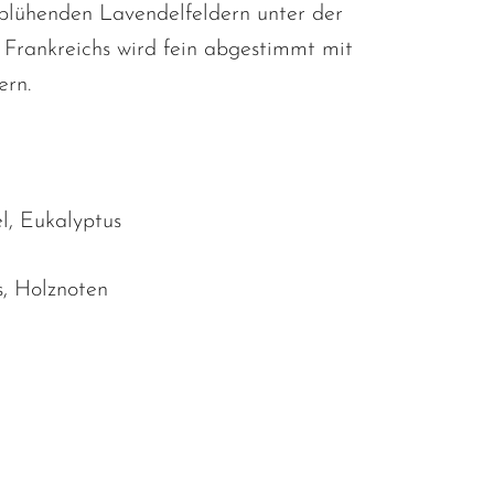
blühenden Lavendelfeldern unter der
rankreichs wird fein abgestimmt mit
ern.
l, Eukalyptus
s, Holznoten