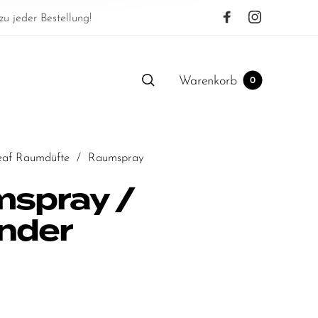
u jeder Bestellung!
Warenkorb
0
eaf Raumdüfte
/
Raumspray
spray /
nder