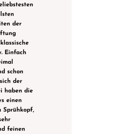
eliebstesten
lsten
iten der
ftung
 klassische
. Einfach
eimal
nd schon
 sich der
i haben die
s einen
n Sprühkopf,
sehr
nd feinen