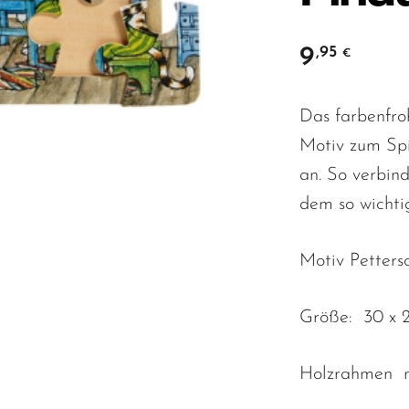
9
,95
€
Das farbenfro
Motiv zum Spi
an. So verbin
dem so wichti
Motiv Petters
Größe: 30 x 
Holzrahmen mi