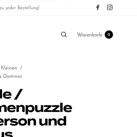
u jeder Bestellung!
Warenkorb
0
 Kleinen
/
& Dominos
le /
enpuzzle
erson und
us