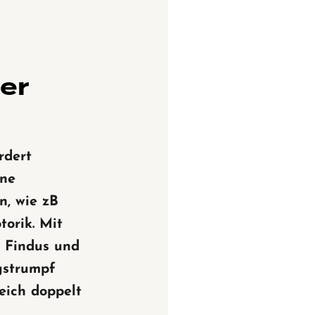
ner
rdert
ene
n, wie zB
torik. Mit
, Findus und
gstrumpf
eich doppelt