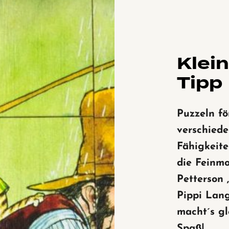
Klei
Tipp
Puzzeln fö
verschied
Fähigkeite
die Feinmo
Petterson 
Pippi Lan
macht´s gl
Spaß!