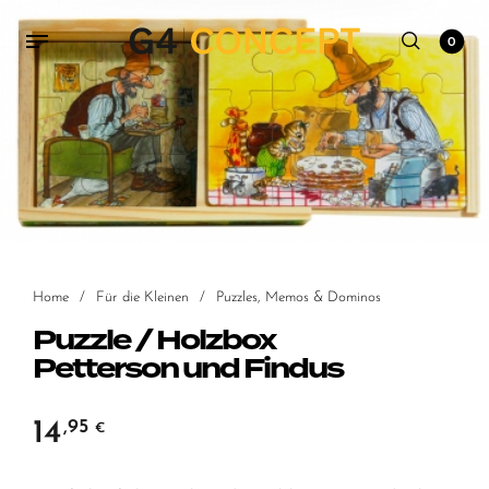
0
Home
/
Für die Kleinen
/
Puzzles, Memos & Dominos
Puzzle / Holzbox
Petterson und Findus
14
,95
€