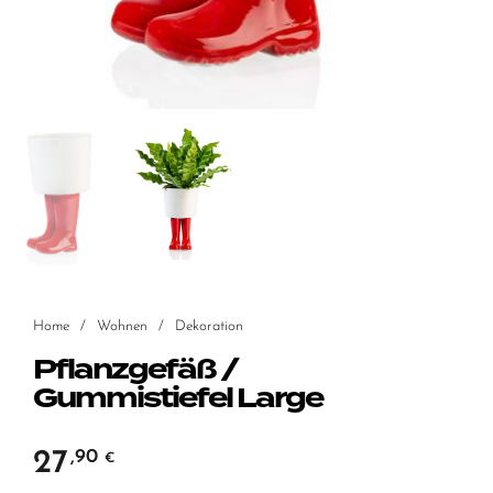
Home
/
Wohnen
/
Dekoration
Pflanzgefäß /
Gummistiefel Large
27
,90
€