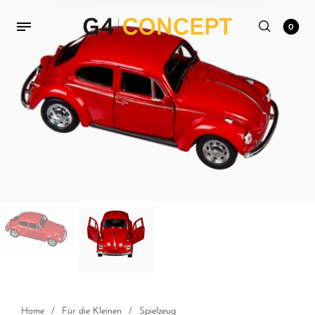
0
Home
/
Für die Kleinen
/
Spielzeug