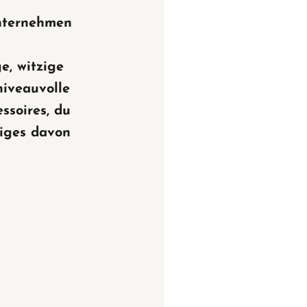
nternehmen
e, witzige
niveauvolle
ssoires, du
niges davon