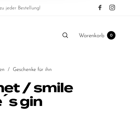
u jeder Bestellung!
Warenkorb
0
en
/
Geschenke für ihn
et / smile
´s gin