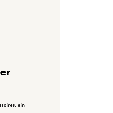
ner
oires, ein