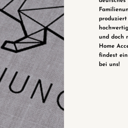
deutsches
Familienu
produziert
hochwertig
und doch 
Home Acce
findest ei
bei uns!