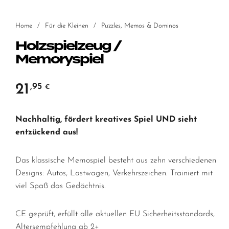
Home
/
Für die Kleinen
/
Puzzles, Memos & Dominos
Holzspielzeug /
Memoryspiel
21
,95
€
Nachhaltig, fördert kreatives Spiel UND sieht
entzückend aus!
Das klassische Memospiel besteht aus zehn verschiedenen
Designs: Autos, Lastwagen, Verkehrszeichen. Trainiert mit
viel Spaß das Gedächtnis.
CE geprüft, erfüllt alle aktuellen EU Sicherheitsstandards,
Altersempfehlung ab 2+