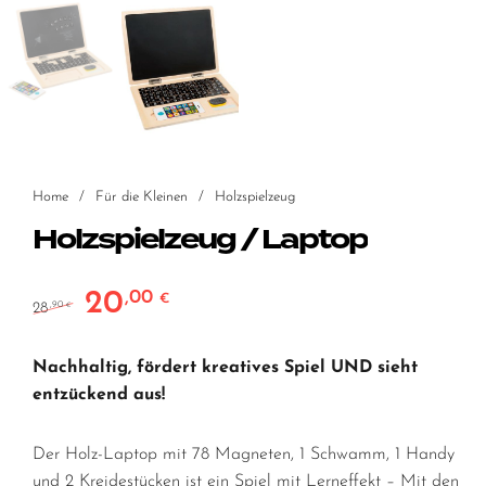
Home
/
Für die Kleinen
/
Holzspielzeug
Holzspielzeug / Laptop
20
,00
Ursprünglicher Preis war: 28,90 €
Aktueller Preis ist: 20,00 €.
€
28
,90
€
Nachhaltig, fördert kreatives Spiel UND sieht
entzückend aus!
Der Holz-Laptop mit 78 Magneten, 1 Schwamm, 1 Handy
und 2 Kreidestücken ist ein Spiel mit Lerneffekt – Mit den