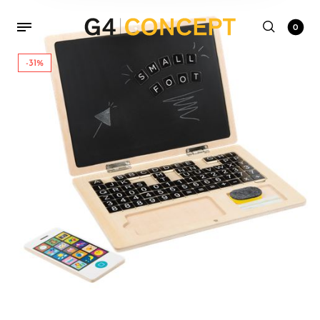
0
-31%