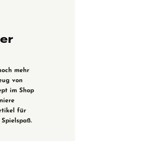
ner
noch mehr
zeug von
ept im Shop
niere
tikel für
Spielspaß.