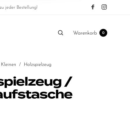
u jeder Bestellung!
Warenkorb
0
 Kleinen
/
Holzspielzeug
spielzeug /
aufstasche