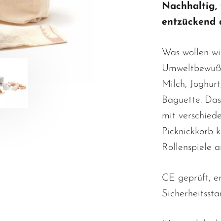
Nachhaltig, 
entzückend 
Was wollen wi
Umweltbewußt 
Milch, Joghur
Baguette. Das
mit verschied
Picknickkorb 
Rollenspiele a
CE geprüft, er
Sicherheitsst