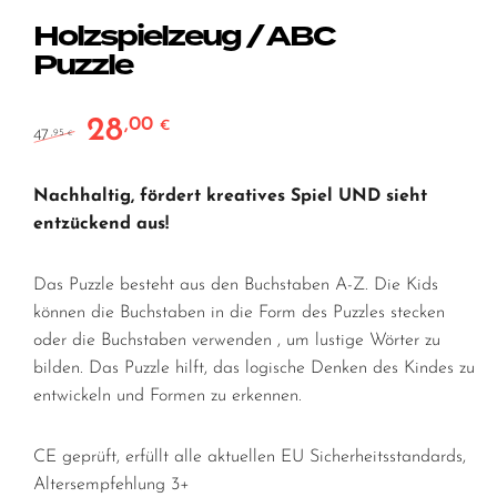
Holzspielzeug / ABC
Puzzle
28
,00
Ursprünglicher Preis war: 47,95 €
Aktueller Preis ist: 28,00 €.
€
47
,95
€
Nachhaltig, fördert kreatives Spiel UND sieht
entzückend aus!
Das Puzzle besteht aus den Buchstaben A-Z. Die Kids
können die Buchstaben in die Form des Puzzles stecken
oder die Buchstaben verwenden , um lustige Wörter zu
bilden. Das Puzzle hilft, das logische Denken des Kindes zu
entwickeln und Formen zu erkennen.
CE geprüft, erfüllt alle aktuellen EU Sicherheitsstandards,
Altersempfehlung 3+