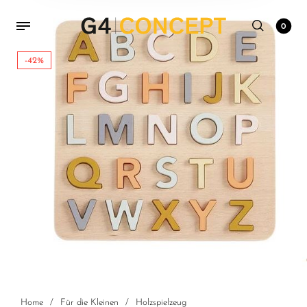
0
-42%
Home
/
Für die Kleinen
/
Holzspielzeug