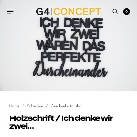
0
Home
/
Schenken
/
Geschenke für ihn
Holzschrift / Ich denke wir
zwei…